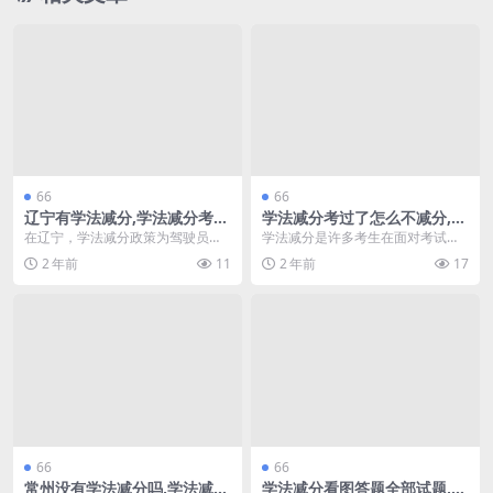
66
66
辽宁有学法减分,学法减分考试
学法减分考过了怎么不减分,学
没过咋办啊(辽宁学法减分什么
法减分怎么搜答案(学法减分答
在辽宁，学法减分政策为驾驶员提
学法减分是许多考生在面对考试时
时候开始)
案扫一扫免费)
供了一个通过学习法律法规获取减
的一项重要措施，旨在通过学习法
2 年前
11
2 年前
17
分的机会。然而，有些...
律知识来减轻罚分。然...
66
66
常州没有学法减分吗,学法减分
学法减分看图答题全部试题,学