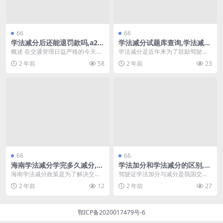
66
66
学法减分后还能退罚款吗,a2学
学法减分试题库查询,学法减分
法减分app(学法减分还能再扣
是怎样减分(学法减分题库大
概述 在交通管理日益严格的今天，
学法减分是近年来为了鼓励驾驶员
吗)
全)
学法减分已经成为许多驾驶者关注
遵守交通法规而推出的一项政策。
2 年前
58
2 年前
23
的话题。很多人会遇...
通过学习相关交通法律...
66
66
海南学法减分学完多久减分,学
学法加分和学法减分的区别,驾
法减分实习期可以减分不(海南
驶证学法减分一个周期是多久
海南学法减分政策是为了解决交通
驾驶证学法加分与减分是我国交通
驾驶证学法减分)
(学法减分驾驶证)
安全问题，鼓励驾驶员通过学习法
管理制度中重要的组成部分，旨在
2 年前
12
2 年前
27
律法规来减少违章记录...
鼓励驾驶员学习交通法...
鄂ICP备2020017479号-6