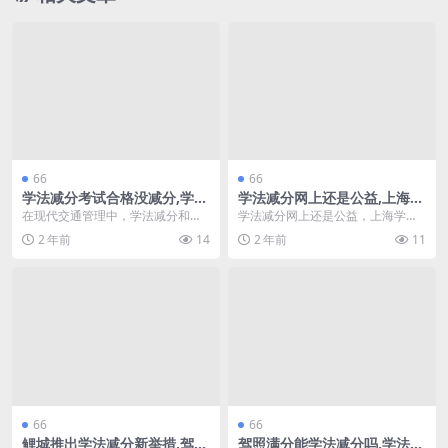
66
66
学法减分考试合格没减分,学法
学法减分网上还是公益,上海学
减分和审验教育的区别(学法减
法减分为啥不能用(学法减分题
在现代交通管理中，学法减分和审
学法减分网上还是公益，上海学法
分还需要审验吗)
库大全)
验教育是两种重要的交通安全措
减分为何不能使用 在上海，学法减
2 年前
14
2 年前
11
施。它们旨在提高驾驶员...
分作为一种交通违规...
66
66
鲤城推出学法减分新举措,驾驶
驾照满分能学法减分吗,学法减