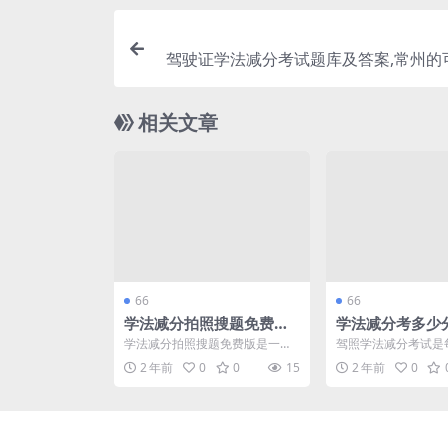
驾驶证学法减分考试题库及答案,常州的
学法减分吗(常州交管12123
相关文章
66
66
学法减分拍照搜题免费版,
学法减分考多少
学法减分实习期可以减分
照学法减分题库
学法减分拍照搜题免费版是一款
驾照学法减分考试是
不
要考多少分)
备受欢迎的应用，旨在帮助考生
必经的学习环节，目
2 年前
0
0
15
2 年前
0
在驾照考试中减轻学习负担...
习交通法规和安全知识来