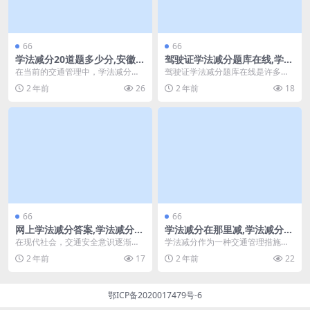
66
66
学法减分20道题多少分,安徽学
驾驶证学法减分题库在线,学法
法减分一年能减多少分(学法减
减分失败之后怎么办(驾驶证学
在当前的交通管理中，学法减分作
驾驶证学法减分题库在线是许多司
分每年可以减多少)
法减分神器)
为一种重要的政策，吸引了许多驾
机朋友在获取或更新驾驶证过程中
2 年前
26
2 年前
18
驶员参与。本文将详细...
常用的工具。然而，有...
66
66
网上学法减分答案,学法减分
学法减分在那里减,学法减分学
辅助器(网上学法减分可以申请
好还要审验吗(学法减分真麻
在现代社会，交通安全意识逐渐增
学法减分作为一种交通管理措施，
几次)
烦)
强，为了提高驾驶员的法规意识和
旨在通过学习交通法规来降低驾驶
2 年前
17
2 年前
22
安全驾驶技能，各地推...
人的违章积分。随着交...
鄂ICP备2020017479号-6