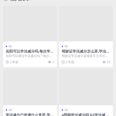
66
66
岳阳可以学法减分吗,每次学法
驾驶证学法减分怎么弄,学法减
减分最多能减几分(岳阳有学法
分难题汇总(驾驶证学法减分模
岳阳可以通过学法减分吗？每次学
驾驶证学法减分是很多车主关注的
免分吗)
拟考试题)
法能减多少分？这是许多驾驶员和
话题。随着交通法规的不断更新，
2 年前
7
2 年前
16
学员关心的问题。本文...
了解如何通过学习法律...
66
66
学法减分已申请什么意思,学法
a照能学法减分吗,b2学法减分