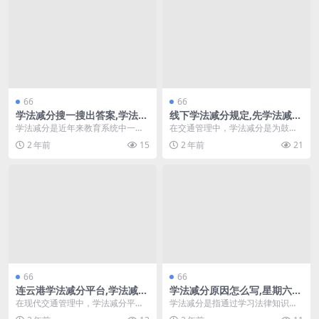
66
66
学法减分搜一搜出答案,学法减
线下学法减分规定,先学法减分
分记入周期(学法减分正式上
还是先扣分(学法减分是不是先
学法减分是近年来教育系统中一种
在交通管理中，学法减分是为鼓励
线)
扣分)
重要的学习评估方式，旨在通过减
驾驶员遵守交通规则而设立的一项
2 年前
15
2 年前
21
分机制促进学生的自我...
政策。根据相关规定，...
66
66
连云港学法减分平台,学法减分
学法减分原因怎么写,星期六可
交通咨询
以学法减分吗(学法减分周六周
在现代交通管理中，学法减分平台
学法减分是指通过学习法律知识来
日可以学吗)
成为驾驶员提升法律意识、减少交
获得减轻惩罚的机会。在现代社