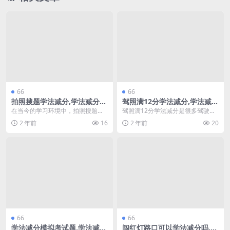
66
66
拍照搜题学法减分,学法减分需
驾照满12分学法减分,学法减分
要答题几次(拍照搜题学法减
多长时间审核(驾驶证学法减分
在当今的学习环境中，拍照搜题学
驾照满12分学法减分是很多驾驶员
分)
多长时间可以再次申请)
法已经成为一种流行的学习手段，
面临的问题。根据交通法规，驾驶
2 年前
16
2 年前
20
特别是在驾考和各类考...
员在扣满12分后需...
66
66
学法减分模拟考试题,学法减分
闯红灯路口可以学法减分吗,学