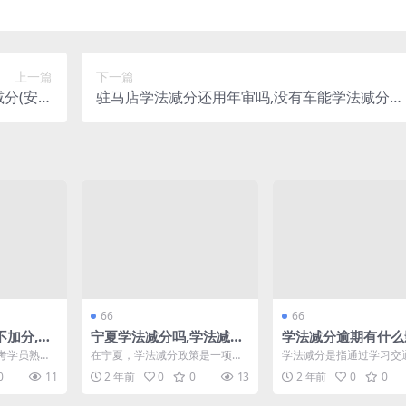
上一篇
下一篇
减分(安徽
驻马店学法减分还用年审吗,没有车能学法减分么
证加分)
(学法减分有机动车未注销怎么办)
66
66
不加分,学
宁夏学法减分吗,学法减分
学法减分逾期有什么
一扫就出
做多少题才减分(学法减分
学法减分学完什么时
考学员熟悉
在宁夏，学法减分政策是一项旨
学法减分是指通过学习交
怎么秒出答
考试一次能减多少分)
分(学法减分延迟)
在学习交通
在提升交通安全和法律意识的重
和进行相关测试，来减少
0
11
2 年前
0
0
13
2 年前
0
0
提...
要措施。许多驾驶员和考生...
上的违章分数。然而，逾期.