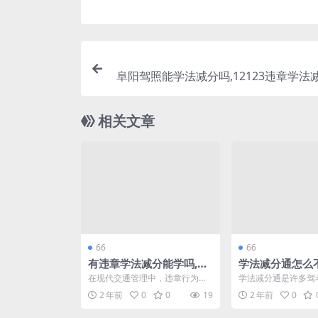
阜阳驾照能学法减分吗,12123违章学法
阜阳驾驶
相关文章
66
66
有违章学法减分能学吗,学
学法减分通怎么
法减分怎么快速通过(学法
法减分答题神器
在现代交通管理中，违章行为的
学法减分通是许多驾
减分可以不用处理交通违
答案(学法减分
减少是每个驾驶员的责任。为了
的工具，它帮助考生
2 年前
0
0
19
2 年前
0
鼓励驾驶员遵守交通法规，...
法规和减少考试失误方面
法吗)
案)