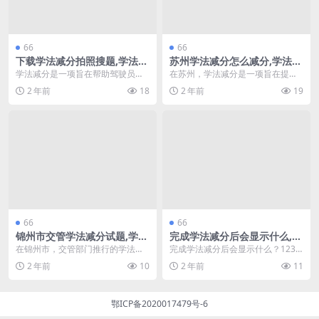
66
66
下载学法减分拍照搜题,学法减
苏州学法减分怎么减分,学法减
分没开启怎么回事(学法减分扫
分过了还能扣分吗(学法减分
学法减分是一项旨在帮助驾驶员通
在苏州，学法减分是一项旨在提高
描搜题)
苏州)
过学习交通法规来降低违章罚分的
驾驶员交通安全意识的重要政策。
2 年前
18
2 年前
19
政策。然而，有些用户...
通过参加相关的学法活...
66
66
锦州市交管学法减分试题,学法
完成学法减分后会显示什么,12
减分最多能减多少分(交管学法
3学法减分能减多少分(12123
在锦州市，交管部门推行的学法减
完成学法减分后会显示什么？123
减分能考几次)
学法减分有几次机会)
分政策旨在通过学习交通法规来降
学法减分能减多少分是很多司机关
2 年前
10
2 年前
11
低驾驶人的违章积分。...
注的话题。通过学习...
鄂ICP备2020017479号-6