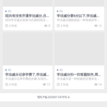
66
66
绍兴有没有开通学法减分,吕梁
学法减分要6分以下,学法减分
学法减分是怎么回事(绍兴学法
辅助器怎么使用(学法减分答案
绍兴学法减分政策与吕梁的情况 近
学法减分辅助器是一种有效的学习
免扣分)
扫一扫免费)
年来，交通法规的严格执行让许多
工具，特别适合那些希望在学习过
2 年前
8
2 年前
12
驾驶者感到压力，因...
程中减少错误和失分的...
66
66
学法减分记录学费了,学法减分
学法减分扫一扫答题软件,周六
步骤(学法减分答题软件免费)
可以学法减分吗(学法减分答题
学法减分记录学费的步骤 在现代教
学法减分是一种有效的交通安全教
神器一扫就出答案免费版)
育体系中，学法减分是一项重要的
育方式，近年来越来越多的驾驶员
2 年前
15
2 年前
14
政策，旨在鼓励学生...
选择通过学习法律知识...
鄂ICP备2020017479号-6