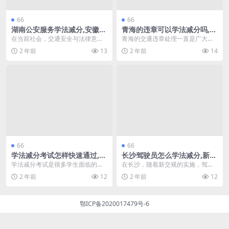
66
66
湖南公安服务学法减分,安徽省
青海的违章可以学法减分吗,学
12122学法减分(湖南省12123
法减分20道题模拟考试多选题
在当前社会，交通安全与法律意识
青海的交通违章处理一直是广大驾
学法减分题库)
(青海的违章可以网上缴费吗)
的提升显得尤为重要。湖南公安服
驶员关注的话题。随着法律法规的
2 年前
13
2 年前
14
务学法减分和安徽省1...
不断更新，很多人想了...
66
66
学法减分考试怎样快速通过,学
长沙驾驶员怎么学法减分,新交
法减分搜题神器(学法减分答题
规学法减分最高减几分(湖南长
学法减分考试是很多学生面临的重
在长沙，随着新交规的实施，驾驶
神器)
沙学法减分)
要一环，而掌握有效的学习方法和
员们面临着学习法律知识以减少扣
2 年前
12
2 年前
12
工具可以帮助你快速通...
分的新机会。通过学习...
鄂ICP备2020017479号-6