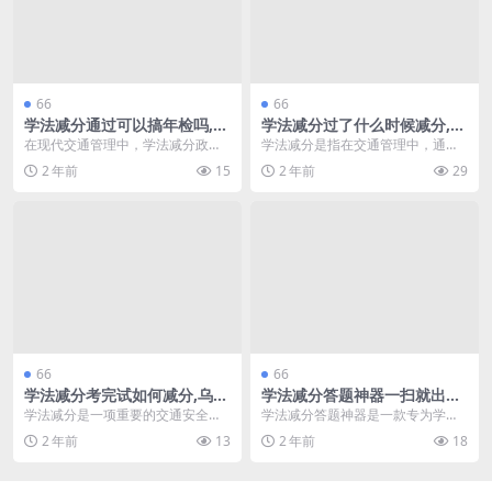
66
66
学法减分通过可以搞年检吗,学
学法减分过了什么时候减分,为
法减分可以减少多少(学法减分
什么学法减分以后还显示(学法
在现代交通管理中，学法减分政策
学法减分是指在交通管理中，通过
题库及答案)
减分答题)
为驾驶员提供了一种有效的途径来
学习相关法律法规，驾驶员可以获
2 年前
15
2 年前
29
减少罚分，从而顺利通...
得交通违规行为的减分...
66
66
学法减分考完试如何减分,乌市
学法减分答题神器一扫就出答
学法减分题库
案,学法减分的题目(学法减分
学法减分是一项重要的交通安全教
学法减分答题神器是一款专为学习
答题app)
育活动，旨在通过学习法律知识来
和应试设计的工具，旨在帮助学生
2 年前
13
2 年前
18
减少交通违规行为。在...
快速获取学法减分相关...