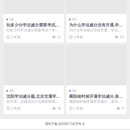
66
66
扣多少分学法减分需要考试,学
为什么学法减分没有开通,学法
法减分考试试题(学法减分每次
减分必过攻略(要2123学法减
扣多少分学法减分需要考试？学法
为什么学法减分没有开通，学法减
考试减多少分)
分为什么用不起)
减分考试试题是众多驾驶员在学习
分必过攻略 在现代社会中，学法减
2 年前
22
2 年前
14
和实践中必须面对的一...
分成为了许多学生和...
66
66
沈阳学法减分题,北京交通学法
襄阳啥时候开通学法减分,泉州
减分啥意思
市学法减分哪里
在中国，交通违法行为将影响驾驶
襄阳啥时候开通学法减分，泉州市
员的积分记录，而学习相关法律法
学法减分 近年来，随着交通法规的
2 年前
18
2 年前
9
规则是减分的重要方式...
逐步完善，学法减分...
鄂ICP备2020017479号-6