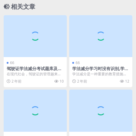
相关文章
66
66
驾驶证学法减分考试题库及答
学法减分学习时没有识别,学法
案,完成学法减分后会显示什么
减分在那(学法减分)
在现代社会，驾驶证的管理越来越
学法减分是一种重要的教育措施，
(驾驶证学法减分答案大全)
严格，而学法减分考试作为一种新
旨在鼓励学生养成良好的学习习惯
2 年前
10
2 年前
12
兴的减分方式，受到越...
和行为规范。然而，在...