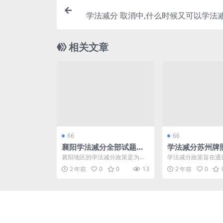
学法减分 取消中,什么时候又可以学法减
减分题库
相关文章
66
66
襄阳学法减分全部试题答
学法减分苏州牌
案,学法减分答题后认证失
通学法减分了吗
襄阳地区的学法减分政策是为了
学法减分政策旨在通
败(湖北襄阳有没有学法减
学法减分)
提高驾驶员的法律意识和交通安
法规来促进驾驶者的
2 年前
0
0
13
2 年前
0
全意识而设立的。然而，很...
减少交通违章行为。近年
分)