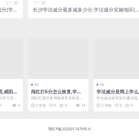
上一篇
下一篇
分(学法
长沙学法减分最多减多少分,学法减分实施地区(
及答案)
沙交管12123学法减分)
66
66
照,咸阳开
闯红灯6分怎么恢复,学法
学法减分是网上学么
(苏州地区
减分政策扬州(闯红灯记6
员学法减分题库及答
过学习交通
闯红灯是许多驾驶者常见的违规
学法减分政策旨在通过线
分怎么消分)
法减分可以减多少分
安全意识，
行为，导致扣分和罚款。对于在
和考试帮助驾驶员了解交
0
9
2 年前
0
0
14
2 年前
0
0
来...
扬州因闯红灯被扣6分的驾...
规，以此减轻罚分。本文将详
鄂ICP备2020017479号-6