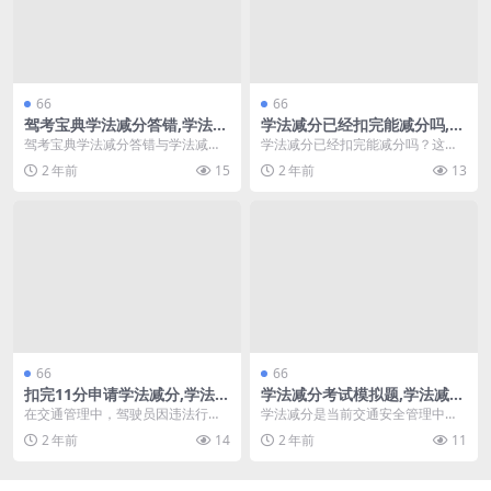
66
66
驾考宝典学法减分答错,学法减
学法减分已经扣完能减分吗,网
分考试拍照搜(驾考宝典学法减
上学法减分答案(学法减分题
驾考宝典学法减分答错与学法减分
学法减分已经扣完能减分吗？这是
分在哪里)
目)
考试拍照搜是近年来备受关注的话
许多驾考学员关心的问题。随着交
2 年前
15
2 年前
13
题。随着驾照考试的逐...
通法规的不断更新和改...
66
66
扣完11分申请学法减分,学法减
学法减分考试模拟题,学法减分
分大客车减几分(学法减分已扣
可以只学3分吗(学法减分)
在交通管理中，驾驶员因违法行为
学法减分是当前交通安全管理中一
6分)
被扣分后，可以通过参加学法减分
项重要的措施，旨在通过学习法律
2 年前
14
2 年前
11
活动来减轻处罚。对于...
法规来提高驾驶人员的...