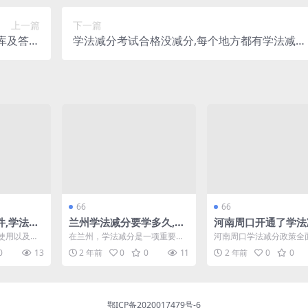
上一篇
下一篇
库及答案
学法减分考试合格没减分,每个地方都有学法减分
扣分吗)
吗(学法减分题库大全)
66
66
件,学法减
兰州学法减分要学多久,学
河南周口开通了学法
减分)
法减分小程序怎么推广
吗,学法减分开通的省
使用以及实
在兰州，学法减分是一项重要的
河南周口学法减分政策全
有没有开通学法减分
安全教育的
交通安全教育措施，旨在通过学
随着交通安全意识的提升
0
13
2 年前
0
0
11
2 年前
0
0
软...
习交通法规减少驾驶人员的...
省市陆续推出了学法减分..
鄂ICP备2020017479号-6