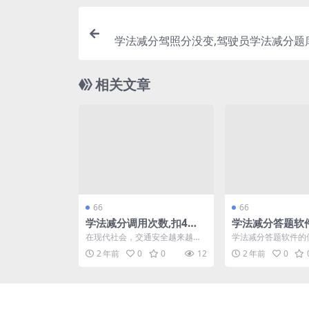
学法减分驾照分没变,驾驶员学法减分题
(驾驶证学法减分后还能再
相关文章
66
66
学法减分调用次数,扣4分
学法减分答题软
可以学法减分吗(学法减分
分哪里实施(学法
在现代社会，交通安全越来越受
学法减分答题软件的
答案扫一扫免费)
到重视，许多地方推出了学法减
施位置逐渐成为交通
2 年前
0
0
12
2 年前
0
分政策，旨在通过教育和学...
重要组成部分。通过这种