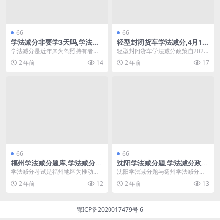
66
66
学法减分非要学3天吗,学法减
轻型封闭货车学法减分,4月1日
分是给驾照减分吗(学法减分答
起学法减分(轻型封闭货车属于
学法减分是近年来为驾照持有者推
轻型封闭货车学法减分政策自2024
题软件免费)
什么类型在123怎么绑定)
出的一项政策，旨在通过学习交通
年4月1日起正式实施，旨在推动驾
2 年前
14
2 年前
17
法律法规来降低驾照的...
驶员的法律意识...
66
66
福州学法减分题库,学法减分考
沈阳学法减分题,学法减分政策
试是网上考吗(学法减分考试是
扬州
学法减分考试是福州地区为推动交
沈阳学法减分题与扬州学法减分政
网上考吗)
通安全和法律意识而设立的一项重
策概述 在中国，学法减分政策的实
2 年前
12
2 年前
13
要考试。通过这项考试...
施旨在提高公众对交...
鄂ICP备2020017479号-6