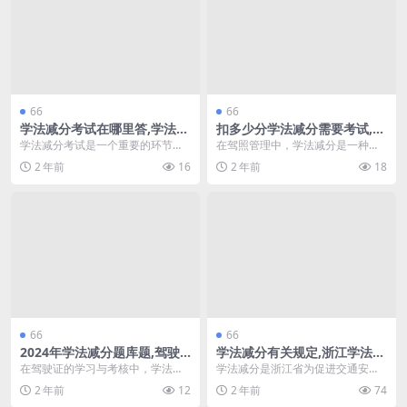
66
66
学法减分考试在哪里答,学法减
扣多少分学法减分需要考试,学
分答题神器一扫就出(学法减分
法减分驾照要审验吗(学法减分
学法减分考试是一个重要的环节，
在驾照管理中，学法减分是一种有
答题小程序)
扣多少分才可以使用)
旨在帮助考生掌握相关法律知识，
效的减轻驾驶人员违章记录的方
2 年前
16
2 年前
18
从而降低交通违规带来...
法。通过学习相关法律法...
66
66
2024年学法减分题库题,驾驶
学法减分有关规定,浙江学法减
证学法减分20道题模拟考试
分一年能减多少分(浙江学法免
在驾驶证的学习与考核中，学法减
学法减分是浙江省为促进交通安全
(学法减分题库及答案2021年)
扣分有吗)
分题库成为考生们必不可少的工
而推出的一项政策，旨在通过学习
2 年前
12
2 年前
74
具。随着2024年新标...
交通法规来减少驾驶人...