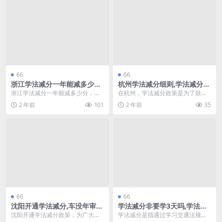
66
66
浙江学法减分一年能减多少分,
杭州学法减分细则,学法减分可
驾驶证学法减分方法答案(浙江
以扣2分吗(杭州学法减分一天
浙江学法减分一年能减多少分，驾
在杭州，学法减分政策是为了鼓励
学法减分一年可以申请几次)
可以申请几次)
驶证学法减分方法 在浙江省，驾驶
驾驶员学习交通法规，提高道路安
2 年前
101
2 年前
35
证持有人可以通过学...
全意识的重要措施。根...
66
66
沈阳开通学法减分,车没年审不
学法减分非要学3天吗,学法减
能学法减分吗(学法减分名下有
分考试试题(学法减分)
沈阳开通学法减分政策，为广大驾
学法减分是指通过学习交通法规和
逾期未检的车辆怎么办)