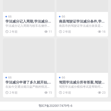
66
66
学法减分记入周期,学法减分遇
南昌驾驶证学法减分条件,学法
到校车右侧停车(学法减分抓拍
减分能抵消扣分吗
学法减分记入周期与校车右侧停车
南昌市的驾驶证学法减分政策是为
吗)
的相关性 在交通管理中，学法减分
了提升司机的安全意识和法律法规
2 年前
11
2 年前
16
政策旨在鼓励驾驶者...
知识。根据相关规定，...
66
66
学法减分申请了多久就开始,驾
驾照学法减分所有答案,驾驶证
照还剩2分怎么学法减分(学法
学法减分模拟考试(驾驶证学法
在如今交通法规日益严格的情况
驾照学法减分模拟考试是帮助司机
减分多久可以再申请)
减分20道题模拟考试多选题)
下，许多驾驶人面临驾照扣分的问
了解交通法规、提升安全意识的重
2 年前
15
2 年前
23
题。学法减分作为一种有...
要工具。通过参与这种...
鄂ICP备2020017479号-6