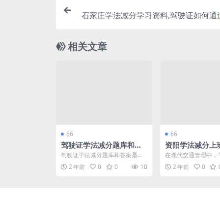
石家庄学法减分学习资料,驾驶证如何通
分(学法
相关文章
66
66
驾驶证学法减分题库和答
资阳学法减分上
案,学法减分 取消中(驾驶
法减分与驾照类
驾驶证学法减分题库和答案是帮
在现代交通管理中，
证学法减分怎么弄)
阳学法减分)
助驾驶员了解交通法规、提高安
策逐渐受到重视，特
2 年前
0
0
10
2 年前
0
全驾驶意识的重要工具。通...
地区。此政策不仅能帮助