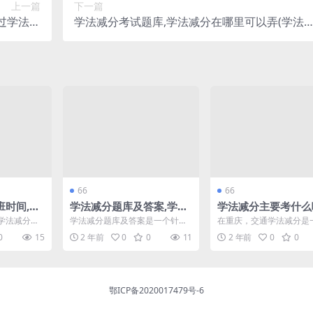
上一篇
下一篇
过学法减
学法减分考试题库,学法减分在哪里可以弄(学法
减分河北)
分)
66
66
班时间,学
学法减分题库及答案,学法
学法减分主要考什么
别相关(岳
减分题库及答案扫一扫(学
庆交通学法减分app
学法减分政
学法减分题库及答案是一个针对
在重庆，交通学法减分是
法减分题库和答案最新)
别是在资阳
交通法规学习和考试的宝贵资
在提升驾驶员交通安全意
0
15
2 年前
0
0
11
2 年前
0
0
驾...
源，旨在帮助驾驶员理解和掌...
要措施。通过学习相关法律.
鄂ICP备2020017479号-6