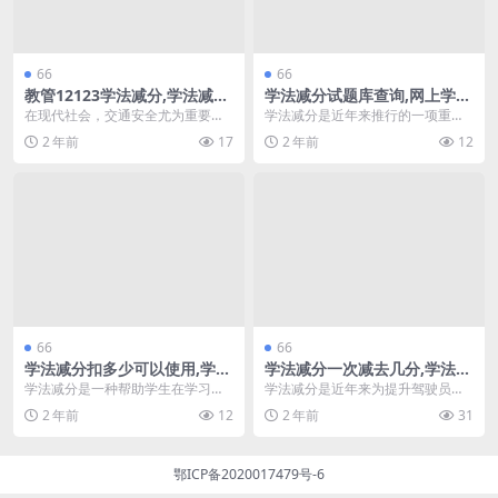
66
66
教管12123学法减分,学法减分
学法减分试题库查询,网上学法
怎么拍照搜答案(交管12123的
减分要看几个视频(学法减分答
在现代社会，交通安全尤为重要，
学法减分是近年来推行的一项重要
学法减分在哪里)
题)
而学法减分成为了司机们提高交通
政策，旨在通过学习交通法规和安
2 年前
17
2 年前
12
意识的重要方式。教管...
全知识来减少交通违法...
66
66
学法减分扣多少可以使用,学法
学法减分一次减去几分,学法减
减分搜题神器(学法减分每次多
分网上可以考几次(学法减分怎
学法减分是一种帮助学生在学习中
学法减分是近年来为提升驾驶员安
少分)
么秒出答案)
更好掌握知识、提升成绩的工具。
全意识而推出的一项政策。通过学
2 年前
12
2 年前
31
在当今教育环境中，许...
习相关法律法规，驾驶...
鄂ICP备2020017479号-6