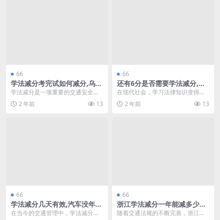
66
66
学法减分考完试如何减分,乌市
还有6分是否需要学法减分,学
学法减分题库
法减分如图所示题(还剩6分可
学法减分是一项重要的交通安全教
在现代社会，学习法律知识变得愈
以学法减分吗)
育活动，旨在通过学习法律知识来
发重要。尤其是对于那些面临学法
2 年前
13
2 年前
13
减少交通违规行为。在...
减分的学生而言，了解...
66
66
学法减分几天有效,汽车没年审
浙江学法减分一年能减多少分,
不能学法减分吗(学法减分题库
学法减分暂未开通南通(浙江学
在当今的交通管理中，学法减分成
随着交通法规的不断完善，浙江省
大全)
法免分在哪里操作)