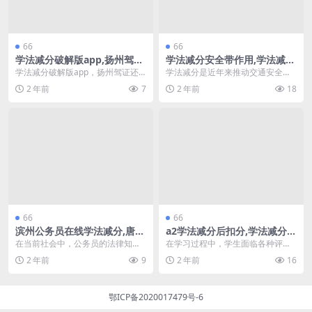
66
66
学法减分破解版app,扬州驾证
学法减分安全带作用,学法减分
还能学法减分吗(学法减分答题
课题在哪学习(学法减分选哪个
学法减分破解版app，扬州驾证还
学法减分是近年来推动交通安全的
神器一扫就出答案免费版app)
教育方式)
能学法减分吗 随着驾驶人对交通法
重要举措，其中安全带的作用尤为
2 年前
7
2 年前
18
规的重视，学法减...
关键。通过学习相关知...
66
66
滨州公务员在线学法减分,唐山
a2学法减分后扣分,学法减分的
市学法减分题(滨州市国家工作
分(a2学法减分考试题库及答
在当前社会中，公务员的法律知识
在学习过程中，学生面临各种评估
人员学法用法及考试平台)
案)
和学习能力显得尤为重要。滨州和
和考核，其中学法减分是一种常见
2 年前
9
2 年前
16
唐山的公务员在线学法...
的现象。了解学法减分...
鄂ICP备2020017479号-6