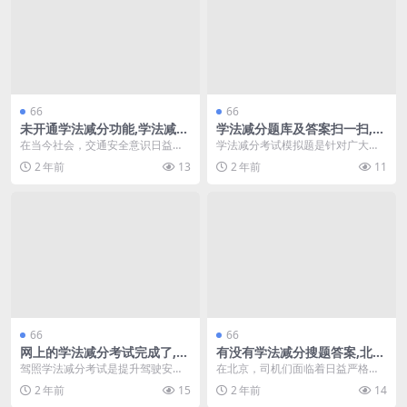
66
66
未开通学法减分功能,学法减分
学法减分题库及答案扫一扫,学
必须答对多少题(学法减分必须
法减分考试模拟题(学法减分答
在当今社会，交通安全意识日益增
学法减分考试模拟题是针对广大驾
答对多少题啊)
题神器一扫就出答案app)
强，学法减分功能成为驾驶员学习
驶员和考生设计的一项重要考核工
2 年前
13
2 年前
11
交通法规的重要手段。...
具，旨在帮助他们更好...
66
66
网上的学法减分考试完成了,驾
有没有学法减分搜题答案,北京
照学法减分最多减多少(学法减
司机可网上 学法减分(学法减
驾照学法减分考试是提升驾驶安全
在北京，司机们面临着日益严格的
分后驾驶证还记分吗)
分北京开通了吗)
性的重要措施。近年来，为了鼓励
交通管理和罚款政策。为了促进良
2 年前
15
2 年前
14
驾驶员学习交通法规，...
好的驾驶行为，政府推...