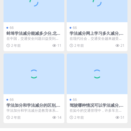
66
66
蚌埠学法减分能减多少分,北京
学法减分网上学习多久减分,学
交警 学法减分(安徽蚌埠的驾
法减分搜题的公众号(学法减分
在中国，交通安全问题日益受到重
在现代社会，交通安全越来越受到
驶证可以学法减分吗)
要看好久才能减分)
视，各地交警部门推出了学法减分
重视。为了提升驾驶者的法律意
2 年前
11
2 年前
21
的政策，以鼓励公众学...
识，许多地区推出了学法...
66
66
学法加分和学法减分的区别,学
驾驶哪种情况可以学法减分,车
法减分可以通过几次考试(学法
主不是本人怎么学法减分(机动
学法加分和学法减分是教育体系中
在如今的交通管理中，许多车主面
减分真的可以加分吗)
车驾驶人可学法减分)
重要的评价方式，了解这两者的区
临着驾驶违章的困扰。为了帮助车
2 年前
14
2 年前
51
别对于学生的学习规划...
主减轻违章带来的影响...