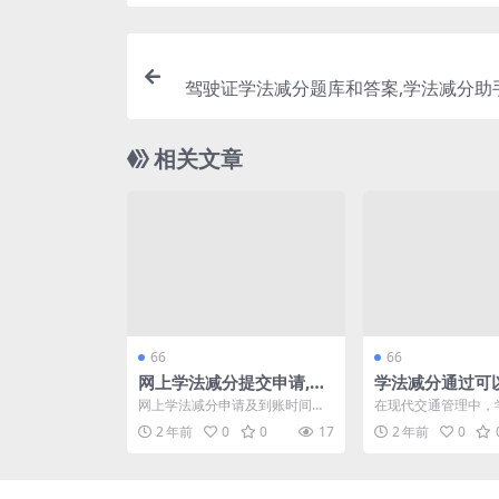
驾驶证学法减分题库和答案,学法减分助
(驾驶证学法减分题库
相关文章
66
66
网上学法减分提交申请,学
学法减分通过可
法减分啥时候到账(学法减
吗,学法减分可
网上学法减分申请及到账时间详
在现代交通管理中，
分网上减分能减几次)
(学法减分题库及
解 在驾照扣分管理中，学法减分
策为驾驶员提供了一
2 年前
0
0
17
2 年前
0
是一项重要政策。通过在...
径来减少罚分，从而顺利