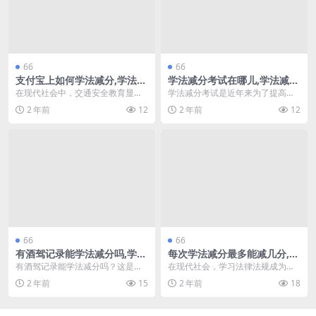
66
66
支付宝上如何学法减分,学法减
学法减分考试在哪儿,学法减分
分显示无需参加减分
考试有什么技巧(学法减分考试
在现代社会中，交通安全教育显得
学法减分考试是近年来为了提高交
在哪里考试)
尤为重要。支付宝推出的学法减分
通安全意识而推出的一项重要措
2 年前
12
2 年前
12
活动，旨在通过学习法...
施。通过该考试，驾驶人...
66
66
有酒驾记录能学法减分吗,学法
每次学法减分最多能减几分,学
减分只能在注册地(有酒驾记录
法减分题库不足(学法减分每次
有酒驾记录能学法减分吗？这是许
在现代社会，学习法律法规成为每
可以学法减分吗)
考试减多少分)
多驾驶员关心的问题。根据相关规
位公民的责任与义务。对于那些希
2 年前
15
2 年前
18
定，酒驾记录会对驾驶...
望通过学法减分来提升...