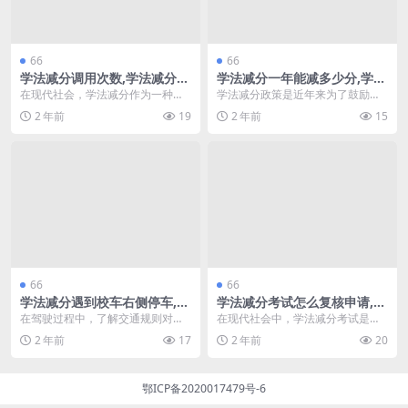
66
66
学法减分调用次数,学法减分中
学法减分一年能减多少分,学法
途退出怎么办(学法减分显示9
减分答题(学法减分答题技巧)
在现代社会，学法减分作为一种交
学法减分政策是近年来为了鼓励驾
805)
通安全教育的方式，旨在帮助驾驶
驶员学习交通法规而实施的一项措
2 年前
19
2 年前
15
员提升法律意识和安全...
施。通过参加学法减分...
66
66
学法减分遇到校车右侧停车,科
学法减分考试怎么复核申请,学
目一学法减分考试题(学法减分
法减分怎么答题快(学法减分答
在驾驶过程中，了解交通规则对于
在现代社会中，学法减分考试是许
答错扣分吗)
题软件)
确保安全行驶至关重要。尤其是在
多学生和考生了解法律知识的重要
2 年前
17
2 年前
20
遇到校车时，遵循相关...
途径。然而，若对考试...
鄂ICP备2020017479号-6