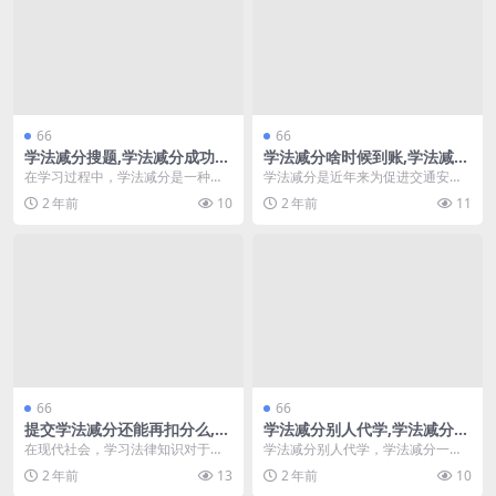
66
66
学法减分搜题,学法减分成功为
学法减分啥时候到账,学法减分
何还没更新(学法减分题库大
看视频可以剪吗(学法减分搜题
在学习过程中，学法减分是一种有
学法减分是近年来为促进交通安全
全)
软件免费)
效的方式，能够帮助学生减少不必
而推出的一项政策，通过观看相关
2 年前
10
2 年前
11
要的失误和压力。然而...
视频和学习法律知识，...
66
66
提交学法减分还能再扣分么,学
学法减分别人代学,学法减分一
法减分20题库及答案
年怎么算个(学法减分题库及答
在现代社会，学习法律知识对于每
学法减分别人代学，学法减分一年
案)
个人都至关重要。尤其是在交通管
怎么算 在现代教育体系中，学法减
2 年前
13
2 年前
10
理中，学法减分政策的...
分作为一种重要的学...