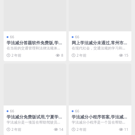
66
66
学法减分答题软件免费版,学法
网上学法减分未通过,常州市学
减分 取消中(学法减分答题神
法减分题库(常州12123学法免
在当前的交通管理和法律法规体系
在现代社会，交通法规的学习和理
器一扫就出答案)
分怎么使用)
中，学法减分答题软件逐渐成为广
解对于每位驾驶者来说至关重要。
2 年前
8
2 年前
15
大驾驶员的重要工具。...
常州市为提升驾驶者的...
66
66
学法减分免费版试用,宁夏学法
学法减分小程序答案,学法减分
减分吗(学法减分全国统一平
3分多少题(学法减分真题400
学法减分是一项旨在帮助驾驶员通
学法减分小程序是一个旨在帮助用
台)
道)
过学习交通法律法规来减少驾照扣
户通过学习交通法规来减少扣分的
2 年前
14
2 年前
11
分的政策。在宁夏，很...
工具。对于广大驾驶者...