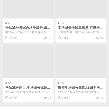
66
66
学法减分考试合格没减分,每个
学法减分考试单选题,百度学法
地方都有学法减分吗(学法减分
减分题目(学法减分考试单选
学法减分政策在中国越来越受到关
在现代社会，学法减分考试成为越
题库大全)
题)
注。这一政策旨在通过学习法律知
来越多驾驶员关注的重要内容。通
2 年前
21
2 年前
26
识，帮助驾驶员提高交...
过这一考试，驾驶员不...
66
66
学法减分题目,学法减分试题答
驾照学法减分题库,绵阳学法减
案(学法减分题库大全)
分地址(驾照学法减分考试题库
学法减分是近年来教育领域关注的
驾照学法减分是许多驾驶者为了提
及答案)
热点问题，旨在通过合理的法律知
高驾照分数而参加的一项课程。特
2 年前
22
2 年前
12
识普及，提高学生的法...
别是在绵阳，越来越多...