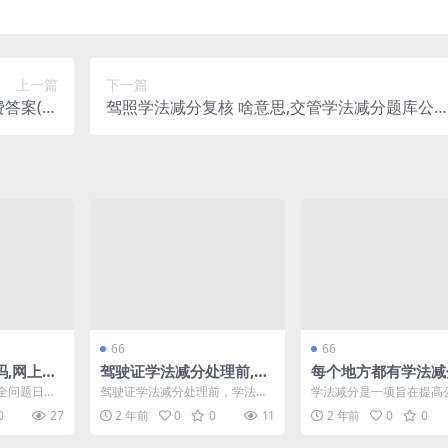
上一篇
下一篇
答案(扣
驾照学法减分复核 啥意思,交管学法减分题库公
法减分吗)
号
66
66
吗,网上扣
驾驶证学法减分处理前,学
每个地方都有学法减
(学法减分
法减分是给驾照减分吗(驾
学法减分答题要做多
全问题日益
驾驶证学法减分处理前，学法减
学法减分是一项旨在提高
驶证学法减分拍照搜题 秒
(学法减分是不是每
人都希望通
分是给驾照减分吗？这是许多驾
律意识的重要措施。随着
0
27
2 年前
0
0
11
2 年前
0
0
扣...
驶员关心的问题。随着交通...
不断发展，各地都开始推行.
出答案)
可以)