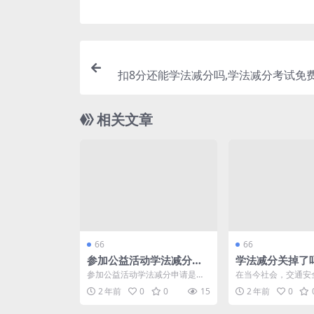
扣8分还能学法减分吗,学法减分考试免费
8分可以学
相关文章
66
66
参加公益活动学法减分申
学法减分关掉了
请,网上学法减分最多减几
分能学法减分吗
参加公益活动学法减分申请是近
在当今社会，交通安
分(学法减分怎样参加公益
可以减多少分)
年来受到关注的一项政策，旨在
受到重视，很多驾驶
2 年前
0
0
15
2 年前
0
通过鼓励公民参与公益活动...
过学法减分来降低自己的
活动)