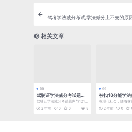
驾考学法减分考试,学法减分上不去的原因
分考试考不过
相关文章
66
66
驾驶证学法减分考试题库,
被扣10分能学法
12123学法减分模拟(驾驶
减分最多能减多
驾驶证学法减分考试题库与1212
在现代社会，随着交
证学法减分一年能减几分)
3学法减分模拟是帮助驾驶员了解
益严格，许多驾驶者
2 年前
0
0
8
2 年前
0
交通法规、提高安全...
的情况。特别是对于那些