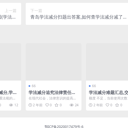
上一篇
下一篇
(学法减
青岛学法减分扫题出答案,如何查学法减分减了多
怎么办)
少(如何查询学法减分申请进度)
66
66
减分,学法
学法减分追究法律责任题,
学法减分难题汇总,交
少分
学法减分苹果手机不放视
3学法减分怎么学(交
通法规的日
在现代社会，法律意识的提高促
额度 不足，当前使用次数：
频
3学法减分是什么)
面临被扣分
使越来越多的人重视学法减分的
当前使用量 4403300 token,
0
12
2 年前
0
0
24
2 年前
0
0
因...
相关知识。特别是在交通安...
鄂ICP备2020017479号-6