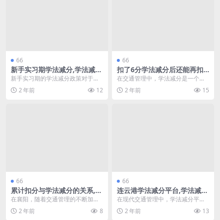
66
66
新手实习期学法减分,学法减分
扣了6分学法减分后还能再扣6
考试拍照搜题APP
分吗,学法减分显示无需参加减
新手实习期的学法减分政策对于许
在交通管理中，学法减分是一个重
分(驾照扣了6分学法减分)
多刚获得驾照的司机来说，是一项
要的政策，旨在通过学习交通法规
2 年前
12
2 年前
15
重要的福利。在这个阶...
来减轻司机的扣分。然...
66
66
累计扣分与学法减分的关系,襄
连云港学法减分平台,学法减分
阳啥时候开通学法减分(学法减
交通咨询
在襄阳，随着交通管理的不断加
在现代交通管理中，学法减分平台
分以后累计扣分13分)
强，学法减分政策逐渐受到关注。
成为驾驶员提升法律意识、减少交
2 年前
8
2 年前
13
近年来，累计扣分与学法...
通违法记分的重要工具...